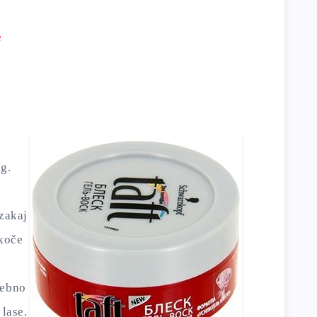
e
ng.
n
 zakaj
ekoče
sebno
 lase.