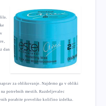
ila.
nke
av
re,
ez dan
ih naprav za oblikovanje. Najdemo ga v obliki
e na potrebnih mestih. Razdeljevalec
nih porabite preveliko količino izdelka.