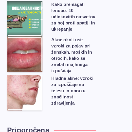
Kako premagati
lenobo: 10
učinkovitih nasvetov
za boj proti apatiji in
ukrepanje
Akne okoli ust:
vzroki za pojav pri
ženskah, moških in
otrocih, kako se
znebiti majhnega
izpuščaja
Hladne akne: vzroki
za izpuščaje na
telesu in obrazu,
značilnosti
zdravljenja
Priporočena