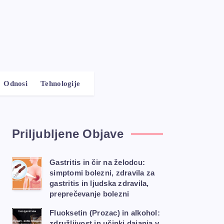
Odnosi
Tehnologije
Priljubljene Objave
Gastritis in čir na želodcu:
simptomi bolezni, zdravila za
gastritis in ljudska zdravila,
preprečevanje bolezni
Fluoksetin (Prozac) in alkohol:
združljivost in učinki dajanja v