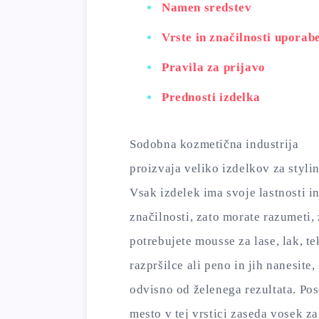
Namen sredstev
Vrste in značilnosti uporab
Pravila za prijavo
Prednosti izdelka
Sodobna kozmetična industrija
proizvaja veliko izdelkov za styli
Vsak izdelek ima svoje lastnosti i
značilnosti, zato morate razumeti,
potrebujete mousse za lase, lak, t
razpršilce ali peno in jih nanesite,
odvisno od želenega rezultata. Po
mesto v tej vrstici zaseda vosek za