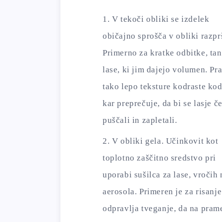
V tekoči obliki se izdelek
običajno sprošča v obliki razprš
Primerno za kratke odbitke, ta
lase, ki jim dajejo volumen. Pr
tako lepo teksture kodraste kod
kar preprečuje, da bi se lasje č
puščali in zapletali.
V obliki gela. Učinkovit kot
toplotno zaščitno sredstvo pri
uporabi sušilca ​​za lase, vroč
aerosola. Primeren je za risanj
odpravlja tveganje, da na prame