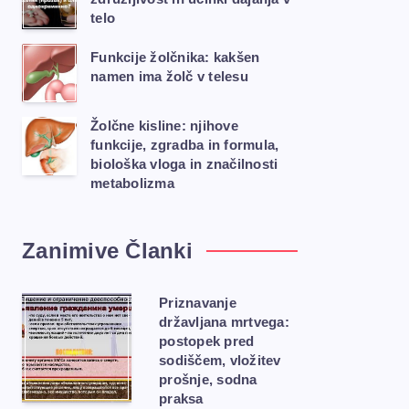
telo
Funkcije žolčnika: kakšen
namen ima žolč v telesu
Žolčne kisline: njihove
funkcije, zgradba in formula,
biološka vloga in značilnosti
metabolizma
Zanimive Članki
Priznavanje
državljana mrtvega:
postopek pred
sodiščem, vložitev
prošnje, sodna
praksa