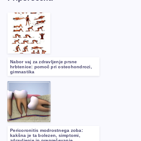
Nabor vaj za zdravljenje prsne
hrbtenice: pomoč pri osteohondrozi,
gimnastika
Pericoronitis modrostnega zoba:
kakšna je ta bolezen, simptomi,
zdravljenje in preprečevanje