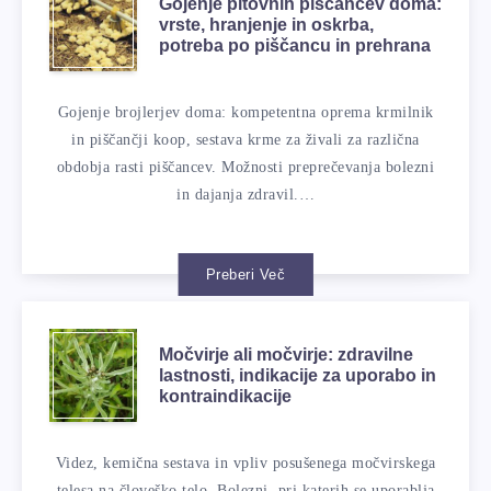
Gojenje pitovnih piščancev doma:
vrste, hranjenje in oskrba,
potreba po piščancu in prehrana
Gojenje brojlerjev doma: kompetentna oprema krmilnik
in piščančji koop, sestava krme za živali za različna
obdobja rasti piščancev. Možnosti preprečevanja bolezni
in dajanja zdravil.…
Preberi Več
Močvirje ali močvirje: zdravilne
lastnosti, indikacije za uporabo in
kontraindikacije
Videz, kemična sestava in vpliv posušenega močvirskega
telesa na človeško telo. Bolezni, pri katerih se uporablja