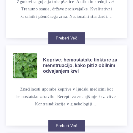
Zgodovina gojenja trde pšenice. Antika in srednji vek.
Trenutno stanje, države proizvajalke. Kvalitativni
kazalniki pšeničnega zrna. Nacionalni standardi.…
Preberi Več
Koprive: hemostatske tinkture za
menstruacijo, kako piti z obilnim
odvajanjem krvi
Značilnosti uporabe koprive v ljudski medicini kot
hemostatsko zdravilo. Recepti za zmanjšanje krvavitve.
Kontraindikacije v ginekologiji.…
Preberi Več