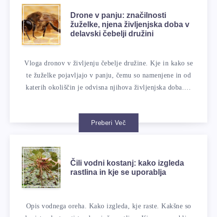
Drone v panju: značilnosti
žuželke, njena življenjska doba v
delavski čebelji družini
Vloga dronov v življenju čebelje družine. Kje in kako se
te žuželke pojavljajo v panju, čemu so namenjene in od
katerih okoliščin je odvisna njihova življenjska doba.…
Preberi Več
Čili vodni kostanj: kako izgleda
rastlina in kje se uporablja
Opis vodnega oreha. Kako izgleda, kje raste. Kakšne so