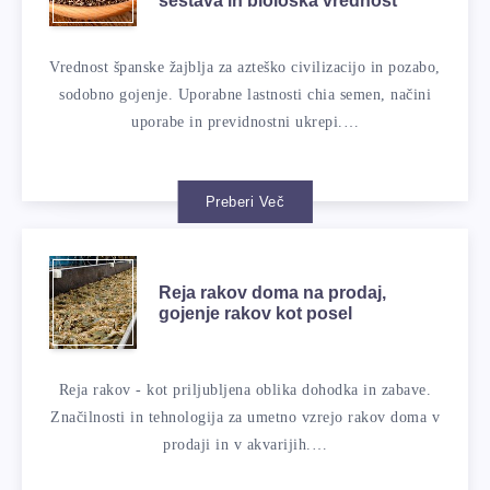
sestava in biološka vrednost
Vrednost španske žajblja za azteško civilizacijo in pozabo,
sodobno gojenje. Uporabne lastnosti chia semen, načini
uporabe in previdnostni ukrepi.…
Preberi Več
Reja rakov doma na prodaj,
gojenje rakov kot posel
Reja rakov - kot priljubljena oblika dohodka in zabave.
Značilnosti in tehnologija za umetno vzrejo rakov doma v
prodaji in v akvarijih.…