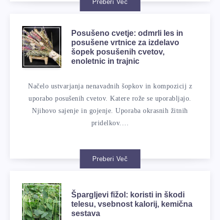
Preberi Več
Posušeno cvetje: odmrli les in
posušene vrtnice za izdelavo
šopek posušenih cvetov,
enoletnic in trajnic
Načelo ustvarjanja nenavadnih šopkov in kompozicij z
uporabo posušenih cvetov. Katere rože se uporabljajo.
Njihovo sajenje in gojenje. Uporaba okrasnih žitnih
pridelkov.…
Preberi Več
Špargljevi fižol: koristi in škodi
telesu, vsebnost kalorij, kemična
sestava