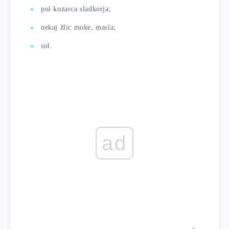
pol kozarca sladkorja;
nekaj žlic moke, masla;
sol.
ad