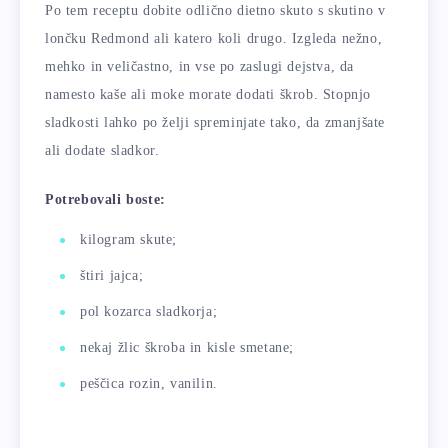
Po tem receptu dobite odlično dietno skuto s skutino v
lončku Redmond ali katero koli drugo. Izgleda nežno,
mehko in veličastno, in vse po zaslugi dejstva, da
namesto kaše ali moke morate dodati škrob. Stopnjo
sladkosti lahko po želji spreminjate tako, da zmanjšate
ali dodate sladkor.
Potrebovali boste:
kilogram skute;
štiri jajca;
pol kozarca sladkorja;
nekaj žlic škroba in kisle smetane;
peščica rozin, vanilin.