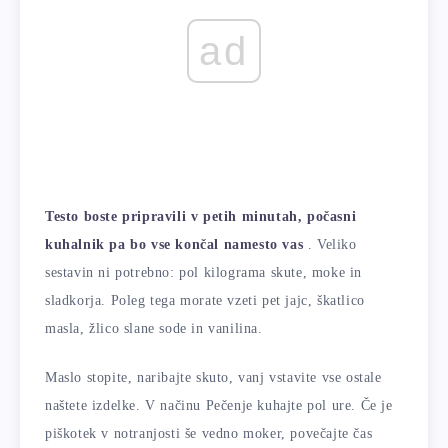
ad
Testo boste pripravili v petih minutah, počasni
kuhalnik pa bo vse končal namesto vas
. Veliko
sestavin ni potrebno: pol kilograma skute, moke in
sladkorja. Poleg tega morate vzeti pet jajc, škatlico
masla, žlico slane sode in vanilina.
Maslo stopite, naribajte skuto, vanj vstavite vse ostale
naštete izdelke. V načinu Pečenje kuhajte pol ure. Če je
piškotek v notranjosti še vedno moker, povečajte čas