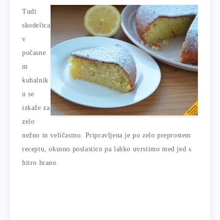
Tudi
skodelica
v
počasne
m
kuhalnik
u se
izkaže za
zelo
nežno in veličastno. Pripravljena je po zelo preprostem
receptu, okusno poslastico pa lahko uvrstimo med jed s
hitro hrano.