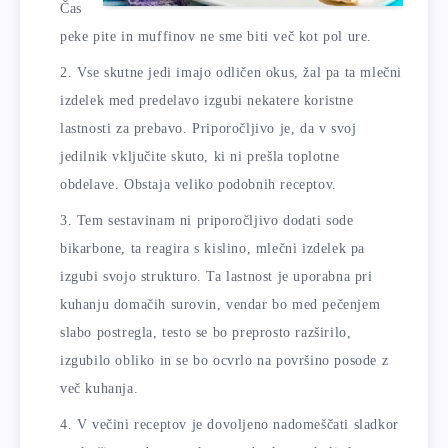
Čas
peke pite in muffinov ne sme biti več kot pol ure.
Vse skutne jedi imajo odličen okus, žal pa ta mlečni
izdelek med predelavo izgubi nekatere koristne
lastnosti za prebavo. Priporočljivo je, da v svoj
jedilnik vključite skuto, ki ni prešla toplotne
obdelave. Obstaja veliko podobnih receptov.
Tem sestavinam ni priporočljivo dodati sode
bikarbone, ta reagira s kislino, mlečni izdelek pa
izgubi svojo strukturo. Ta lastnost je uporabna pri
kuhanju domačih surovin, vendar bo med pečenjem
slabo postregla, testo se bo preprosto razširilo,
izgubilo obliko in se bo ocvrlo na površino posode z
več kuhanja.
V večini receptov je dovoljeno nadomeščati sladkor