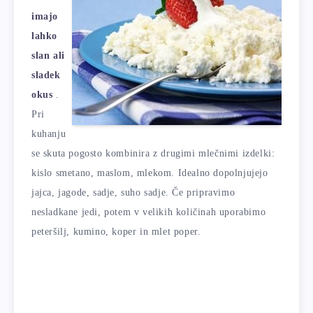
imajo
lahko
slan ali
sladek
okus
.
Pri
kuhanju
se skuta pogosto kombinira z drugimi mlečnimi izdelki:
kislo smetano, maslom, mlekom. Idealno dopolnjujejo
jajca, jagode, sadje, suho sadje. Če pripravimo
nesladkane jedi, potem v velikih količinah uporabimo
peteršilj, kumino, koper in mlet poper.