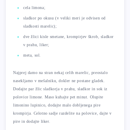
cela limona;
sladkor po okusu (v veliki meri je odvisen od
sladkosti marelic);
dve žlici kisle smetane, krompirjev škrob, sladkor
v prahu, liker;
meta, sol.
Najprej damo na stran nekaj celih marelic, preostalo
nasekljamo v mešalniku, dokler ne postane gladek.
Dodajte par žlic sladkorja v prahu, sladkor in sok iz
polovice limone. Maso kuhajte pet minut. Olupite
limonino lupinico, dodajte malo dobljenega pire
krompirja. Celotno sadje razdelite na polovice, dajte v
pire in dodajte liker.