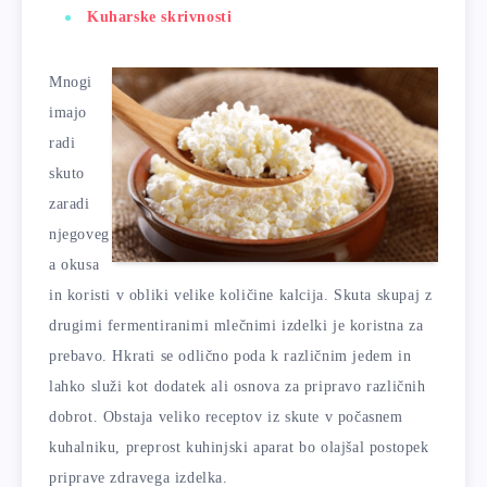
Kuharske skrivnosti
Mnogi
imajo
radi
skuto
zaradi
njegoveg
a okusa
in koristi v obliki velike količine kalcija. Skuta skupaj z
drugimi fermentiranimi mlečnimi izdelki je koristna za
prebavo. Hkrati se odlično poda k različnim jedem in
lahko služi kot dodatek ali osnova za pripravo različnih
dobrot. Obstaja veliko receptov iz skute v počasnem
kuhalniku, preprost kuhinjski aparat bo olajšal postopek
priprave zdravega izdelka.