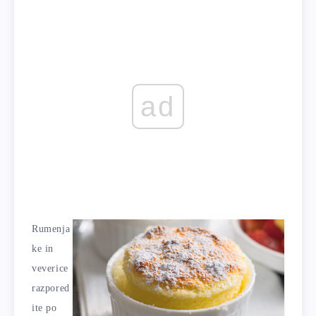
ad
Rumenja
ke in
veverice
razpored
ite po