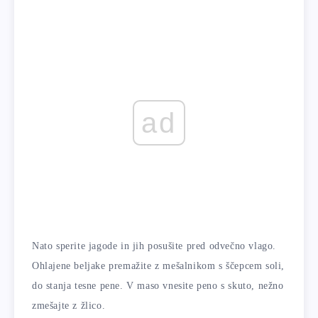
ad
Nato sperite jagode in jih posušite pred odvečno vlago.
Ohlajene beljake premažite z mešalnikom s ščepcem soli,
do stanja tesne pene. V maso vnesite peno s skuto, nežno
zmešajte z žlico.