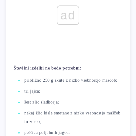
ad
Številni izdelki ne bodo potrebni:
približno 250 g skute z nizko vsebnostjo maščob;
tri jajca;
šest žlic sladkorja;
nekaj žlic kisle smetane z nizko vsebnostjo maščob
in zdrob;
peščica poljubnih jagod.