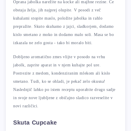
Oprana jabolka narežite na kocke ali majhne rezine. Če
obstaja želja, jih najprej olupite. V posodi z več
kuhalami stopite maslo, položite jabolka in rahlo
prepražite. Skuto skuhamo z jajci, sladkorjem, dodamo
kislo smetano z moko in dodamo malo soli. Masa se bo
izkazala ne zelo gosta - tako bi moralo biti.
Dobljeno aromatično zmes vlijte v posodo na vrhu
jabolk, zaprite aparat in v njem kuhajte pol ure.
Postrezite z medom, kondenziranim mlekom ali kislo
smetano. Tudi, ko se ohladi, je pekač zelo okusna!
Naslednjič lahko po istem receptu uporabite drugo sadje
in svoje nove ljubljene z običajno sladico razveselite v
novi različici.
Skuta Cupcake