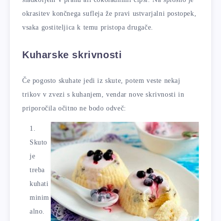
okrasitev končnega sufleja že pravi ustvarjalni postopek,
vsaka gostiteljica k temu pristopa drugače.
Kuharske skrivnosti
Če pogosto skuhate jedi iz skute, potem veste nekaj
trikov v zvezi s kuhanjem, vendar nove skrivnosti in
priporočila očitno ne bodo odveč:
Skuto
je
treba
kuhati
minim
alno.