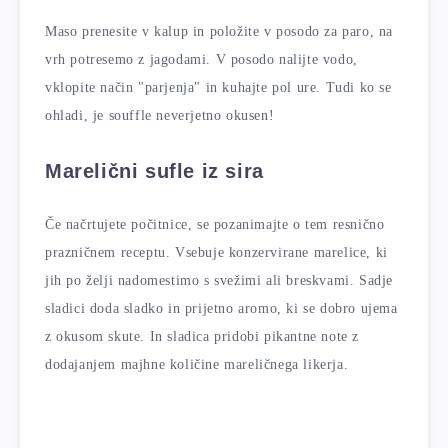
Maso prenesite v kalup in položite v posodo za paro, na
vrh potresemo z jagodami. V posodo nalijte vodo,
vklopite način "parjenja" in kuhajte pol ure. Tudi ko se
ohladi, je souffle neverjetno okusen!
Marelični sufle iz sira
Če načrtujete počitnice, se pozanimajte o tem resnično
prazničnem receptu. Vsebuje konzervirane marelice, ki
jih po želji nadomestimo s svežimi ali breskvami. Sadje
sladici doda sladko in prijetno aromo, ki se dobro ujema
z okusom skute. In sladica pridobi pikantne note z
dodajanjem majhne količine mareličnega likerja.