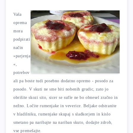
Vaša
oprema
mora
podpirati
način
»parjenja
«,
potrebov
ali pa boste tudi posebno dodatno opremo - posodo za
posodo. V skuti ne sme biti nobenih grudic, zato jo
obrišite skozi sito, sicer se sufle ne bo obnesel zračno in
nežno. Ločite rumenjake in veverice. Beljake odstranite
v hladilniku, rumenjake skupaj s sladkorjem in kislo
smetano pa naribajte na nariban skuto, dodajte zdrob,
vse premešajte.