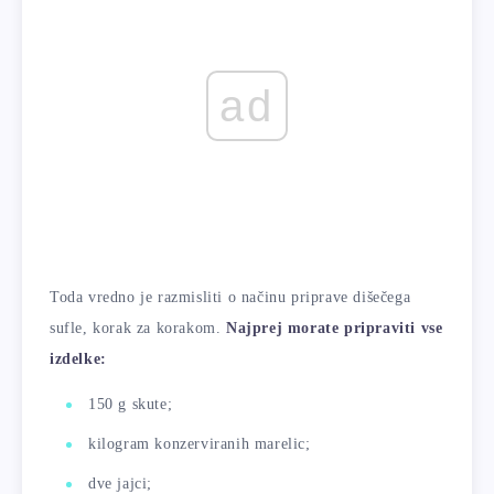
ad
Toda vredno je razmisliti o načinu priprave dišečega
sufle, korak za korakom.
Najprej morate pripraviti vse
izdelke:
150 g skute;
kilogram konzerviranih marelic;
dve jajci;