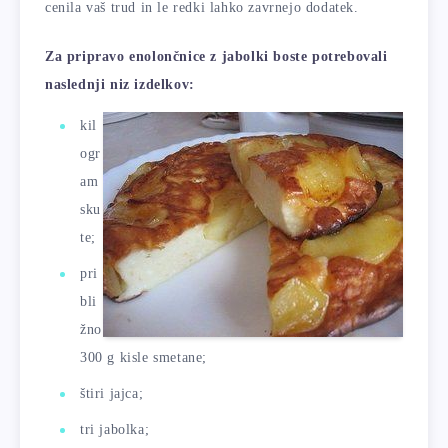
cenila vaš trud in le redki lahko zavrnejo dodatek.
Za pripravo enolončnice z jabolki boste potrebovali
naslednji niz izdelkov:
kil
ogr
am
sku
te;
pri
bli
žno
300 g kisle smetane;
štiri jajca;
tri jabolka;