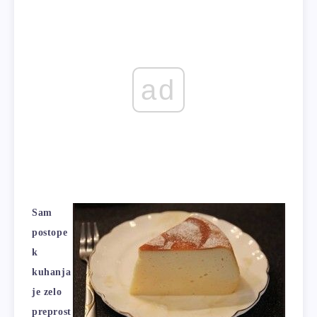
ad
Sam
postope
k
kuhanja
je zelo
preprost