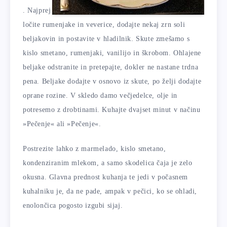
. Najprej
ločite rumenjake in veverice, dodajte nekaj zrn soli
beljakovin in postavite v hladilnik. Skute zmešamo s
kislo smetano, rumenjaki, vanilijo in škrobom. Ohlajene
beljake odstranite in pretepajte, dokler ne nastane trdna
pena. Beljake dodajte v osnovo iz skute, po želji dodajte
oprane rozine. V skledo damo večjedelce, olje in
potresemo z drobtinami. Kuhajte dvajset minut v načinu
»Pečenje« ali »Pečenje«.
Postrezite lahko z marmelado, kislo smetano,
kondenziranim mlekom, a samo skodelica čaja je zelo
okusna. Glavna prednost kuhanja te jedi v počasnem
kuhalniku je, da ne pade, ampak v pečici, ko se ohladi,
enolončica pogosto izgubi sijaj.