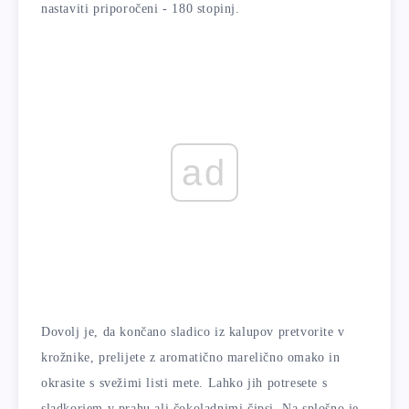
nastaviti priporočeni - 180 stopinj.
ad
Dovolj je, da končano sladico iz kalupov pretvorite v
krožnike, prelijete z aromatično marelično omako in
okrasite s svežimi listi mete. Lahko jih potresete s
sladkorjem v prahu ali čokoladnimi čipsi. Na splošno je