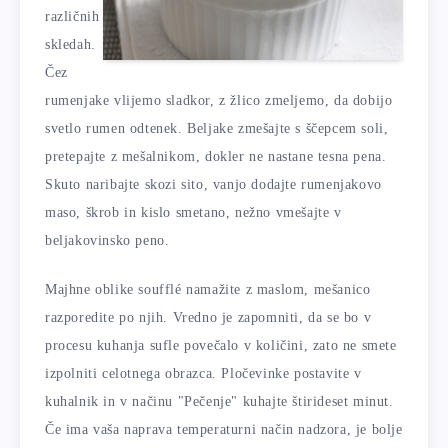
različnih
skledah.
Čez
rumenjake vlijemo sladkor, z žlico zmeljemo, da dobijo
svetlo rumen odtenek. Beljake zmešajte s ščepcem soli,
pretepajte z mešalnikom, dokler ne nastane tesna pena.
Skuto naribajte skozi sito, vanjo dodajte rumenjakovo
maso, škrob in kislo smetano, nežno vmešajte v
beljakovinsko peno.
Majhne oblike soufflé namažite z maslom, mešanico
razporedite po njih. Vredno je zapomniti, da se bo v
procesu kuhanja sufle povečalo v količini, zato ne smete
izpolniti celotnega obrazca. Pločevinke postavite v
kuhalnik in v načinu "Pečenje" kuhajte štirideset minut.
Če ima vaša naprava temperaturni način nadzora, je bolje