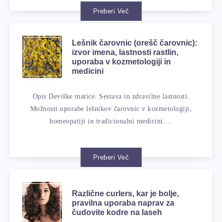
Preberi Več
Lešnik čarovnic (orešč čarovnic):
izvor imena, lastnosti rastlin,
uporaba v kozmetologiji in
medicini
Opis Deviške matice. Sestava in zdravilne lastnosti.
Možnosti uporabe lešnikov čarovnic v kozmetologiji,
homeopatiji in tradicionalni medicini.…
Preberi Več
Različne curlers, kar je bolje,
pravilna uporaba naprav za
čudovite kodre na laseh