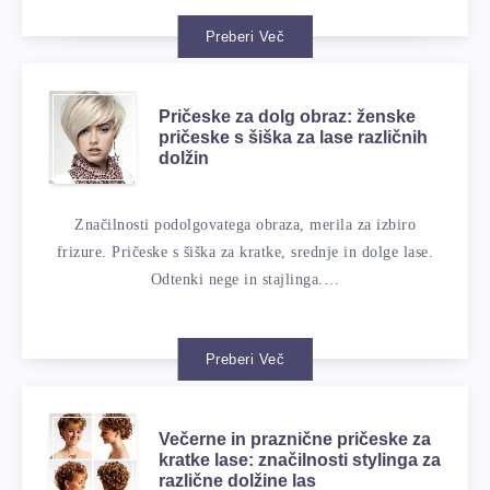
Preberi Več
Pričeske za dolg obraz: ženske
pričeske s šiška za lase različnih
dolžin
Značilnosti podolgovatega obraza, merila za izbiro
frizure. Pričeske s šiška za kratke, srednje in dolge lase.
Odtenki nege in stajlinga.…
Preberi Več
Večerne in praznične pričeske za
kratke lase: značilnosti stylinga za
različne dolžine las