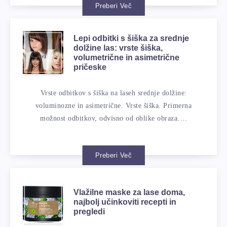
Preberi Več
Lepi odbitki s šiška za srednje
dolžine las: vrste šiška,
volumetrične in asimetrične
pričeske
Vrste odbitkov s šiška na laseh srednje dolžine:
voluminozne in asimetrične. Vrste šiška. Primerna
možnost odbitkov, odvisno od oblike obraza.…
Preberi Več
Vlažilne maske za lase doma,
najbolj učinkoviti recepti in
pregledi