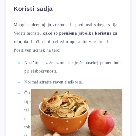
Koristi sadja
Mnogi podcenjujejo vrednost in prednosti suhega sadja.
Vedeti morate,
kako so posušena jabolka koristna za
telo
, da jih čim bolj celovito uporabite v prehrani.
Pozitiven učinek na telo:
Nasičite se z železom, kar je še posebej pomembno
pri slabokrvnosti.
Normalizirajte raven sladkorja.
Čis
tijo
tel
o
tok
sin