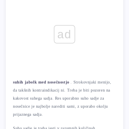
ad
suhih jabolk med nosečnostjo
. Strokovnjaki menijo,
da takšnih kontraindikacij ni. Treba je biti pozoren na
kakovost suhega sadja. Res uporabno suho sadje za
nosečnice je najbolje narediti sami, z uporabo okolju
prijaznega sadja.
Suho sadje je treba jesti v razumnih količinah,