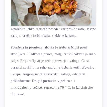
Uporabite lahko različne posode: kartonske škatle, lesene
zaboje, vrečke iz bombaža, steklene kozarce.
Posušena in posušena jabolka je treba zaščititi pred
škodljivci. Sladkorna pršica, molj, hrošči pokvarijo suho
sadje. Priporočljivo je redno preverjati zaloge. Če se
paraziti navitijo na suho sadje, je treba izvesti reševalne
ukrepe. Najprej morate razvrstiti zaloge, odstraniti
poškodovane. Drugič postavite v pečico ali
mikrovalovno pečico, segreto na 70 ° C, in kalcinirajte
60 minut.