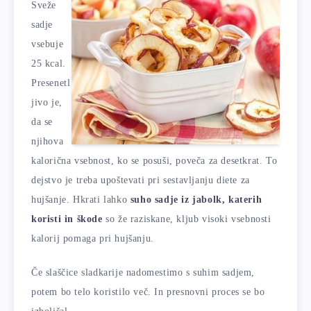
Sveže
sadje
vsebuje
25 kcal.
Presenetl
jivo je,
da se
njihova
kalorična vsebnost, ko se posuši, poveča za desetkrat. To
dejstvo je treba upoštevati pri sestavljanju diete za
hujšanje. Hkrati lahko
suho sadje iz jabolk, katerih
koristi in škode
so že raziskane, kljub visoki vsebnosti
kalorij pomaga pri hujšanju.
Če slaščice sladkarije nadomestimo s suhim sadjem,
potem bo telo koristilo več. In presnovni proces se bo