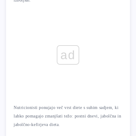
izboljšal.
ad
Nutricionisti ponujajo več vrst diete s suhim sadjem, ki
lahko pomagajo zmanjšati težo: postni dnevi, jabolčna in
jabolčno-kefirjeva dieta.