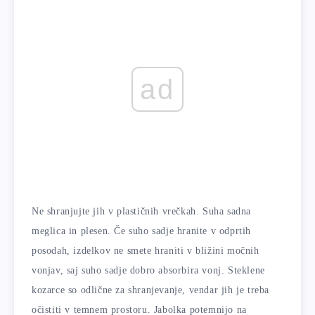
ad
Ne shranjujte jih v plastičnih vrečkah. Suha sadna
meglica in plesen. Če suho sadje hranite v odprtih
posodah, izdelkov ne smete hraniti v bližini močnih
vonjav, saj suho sadje dobro absorbira vonj. Steklene
kozarce so odlične za shranjevanje, vendar jih je treba
očistiti v temnem prostoru. Jabolka potemnijo na