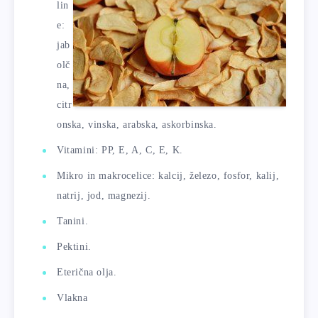
lin
e:
jab
olč
na,
citr
onska, vinska, arabska, askorbinska.
Vitamini: PP, E, A, C, E, K.
Mikro in makrocelice: kalcij, železo, fosfor, kalij,
natrij, jod, magnezij.
Tanini.
Pektini.
Eterična olja.
Vlakna