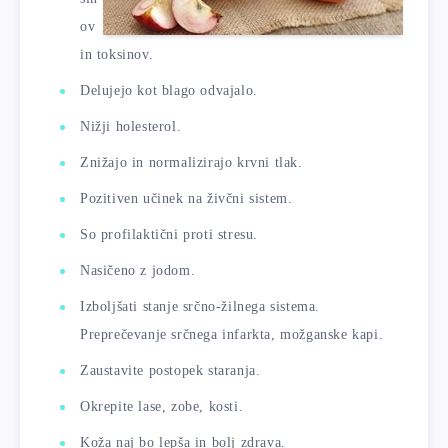
ov
in toksinov.
Delujejo kot blago odvajalo.
Nižji holesterol.
Znižajo in normalizirajo krvni tlak.
Pozitiven učinek na živčni sistem.
So profilaktični proti stresu.
Nasičeno z jodom.
Izboljšati stanje srčno-žilnega sistema.
Preprečevanje srčnega infarkta, možganske kapi.
Zaustavite postopek staranja.
Okrepite lase, zobe, kosti.
Koža naj bo lepša in bolj zdrava.