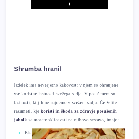
Play
Shramba hranil
Izdelek ima neverjetno kakovost: v njem so ohranjene
vse koristne lastnosti svežega sadja. V posušenem so
lastnosti, ki jih ne najdemo v svežem sadju. Če želite
razumeti, kje
koristi in škoda za zdravje posušenih
jabolk
se morate sklicevati na njihovo sestavo, imajo:
Kis